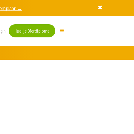
exemplaar →
Haal je Bierdiploma
gin