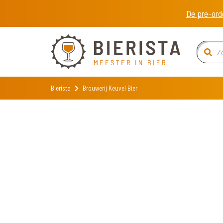
De pre-ord
Bierista
Brouwerij Keuvel Bier