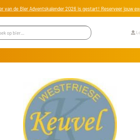
er van de Bier Adventskalender 2026 is gestart! Reserveer jouw 
Lo