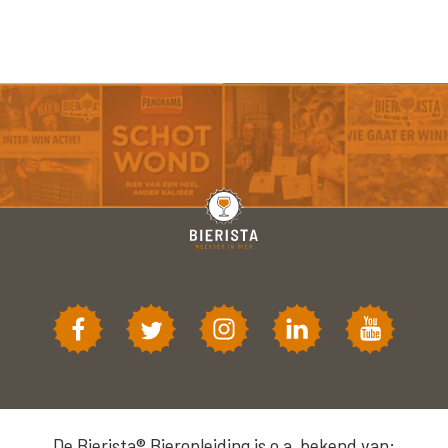
De Bierista® Bieropleiding is o.a. bekend van: