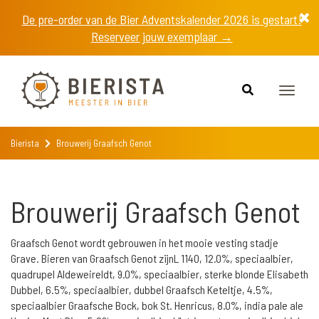
De pre-order van de Bier Adventskalender 2026 is gestart!
Reserveer jouw exemplaar →
Toggle
naviga
Bierista
Brouwerij Graafsch Genot
Brouwerij Graafsch Genot
Graafsch Genot wordt gebrouwen in het mooie vesting stadje
Grave. Bieren van Graafsch Genot zijnL 1140, 12.0%, speciaalbier,
quadrupel Aldeweireldt, 9.0%, speciaalbier, sterke blonde Elisabeth
Dubbel, 6.5%, speciaalbier, dubbel Graafsch Keteltje, 4.5%,
speciaalbier Graafsche Bock, bok St. Henricus, 8.0%, india pale ale