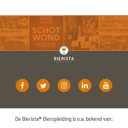
De Bierista® Bieropleiding is o.a. bekend van: