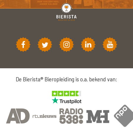
De Bierista® Bieropleiding is o.a. bekend van: