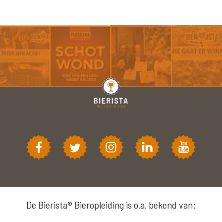
De Bierista® Bieropleiding is o.a. bekend van: