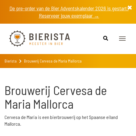
De pre-order van de Bier Adventskalender 2026 is gestart!
Reserveer jouw exemplaar →
Toggle
naviga
Bierista
Brouwerij Cervesa de Maria Mallorca
Brouwerij Cervesa de
Maria Mallorca
Cervesa de Maria is een bierbrouwerij op het Spaanse eiland
Mallorca.