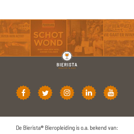
De Bierista® Bieropleiding is o.a. bekend van: