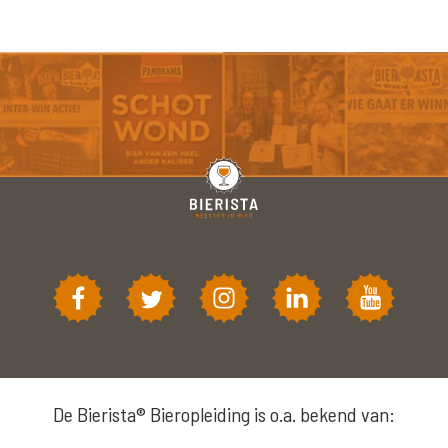
De Bierista® Bieropleiding is o.a. bekend van: