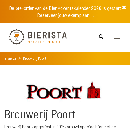
De pre-order van de Bier Adventskalender 2026 is gestart!
Reserveer jouw exemplaar →
Toggle
naviga
Bierista
Brouwerij Poort
Brouwerij Poort
Brouwerij Poort, opgericht in 2015, brouwt speciaalbier met de