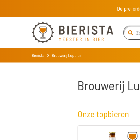
De pre-ord
Bierista
Brouwerij Lupulus
Brouwerij L
Onze topbieren