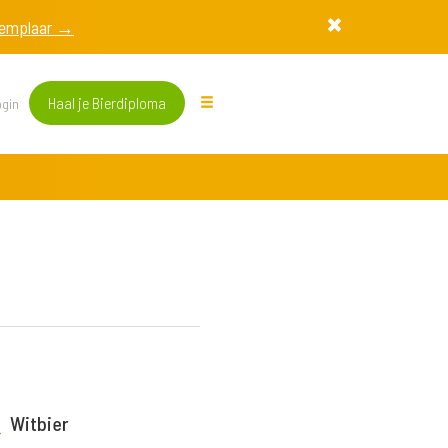
exemplaar →
Haal je Bierdiploma
gin
Witbier