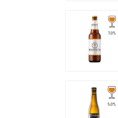
7.0%
5.0%