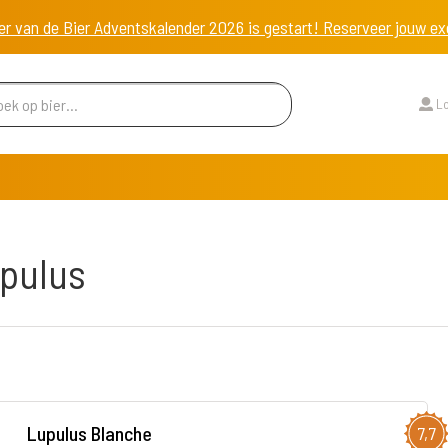
er van de Bier Adventskalender 2026 is gestart! Reserveer jouw 
Lo
upulus
Lupulus Blanche
7,7