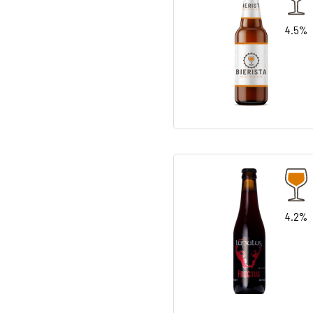
4.5%
4.2%