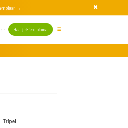
exemplaar →
Haal je Bierdiploma
gin
Tripel