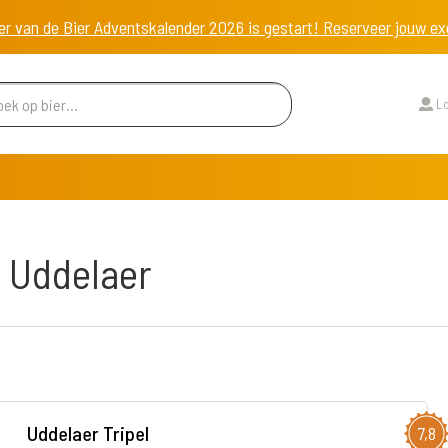
er van de Bier Adventskalender 2026 is gestart! Reserveer jouw 
Lo
e Uddelaer
Uddelaer Tripel
7,8