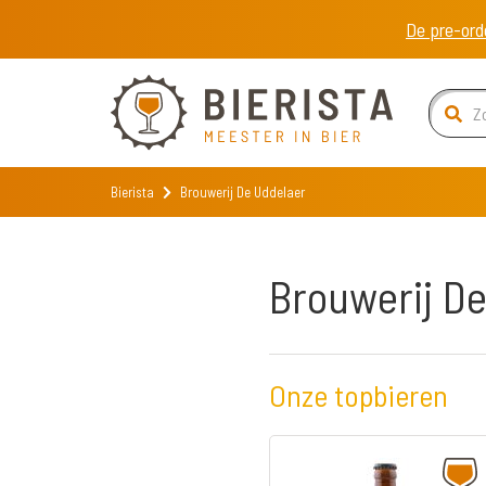
De pre-ord
Bierista
Brouwerij De Uddelaer
Brouwerij D
Onze topbieren