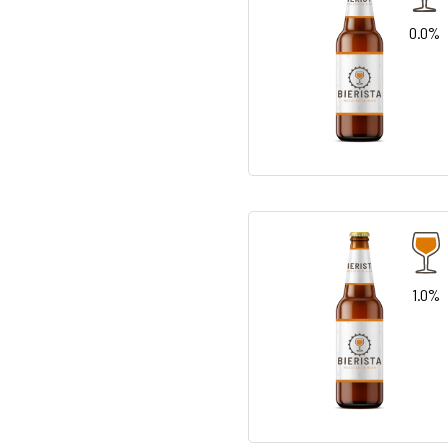
0.0%
1.0%