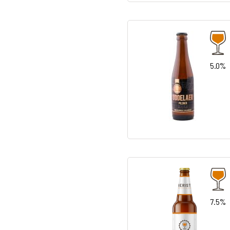
5.0%
7.5%