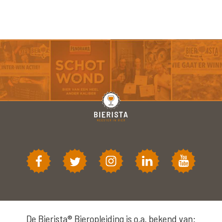
De Bierista® Bieropleiding is o.a. bekend van: