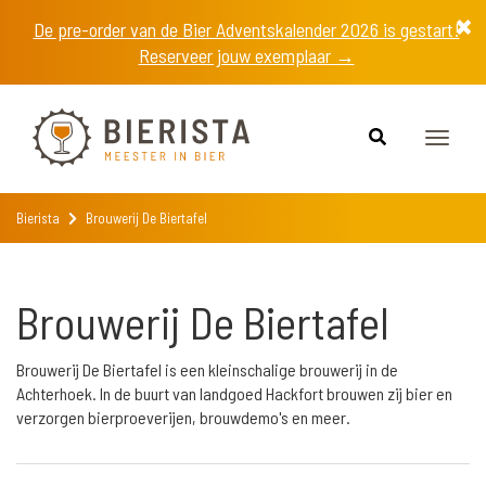
De pre-order van de Bier Adventskalender 2026 is gestart!
Reserveer jouw exemplaar →
Toggle
naviga
Bierista
Brouwerij De Biertafel
Brouwerij De Biertafel
Brouwerij De Biertafel is een kleinschalige brouwerij in de
Achterhoek. In de buurt van landgoed Hackfort brouwen zij bier en
verzorgen bierproeverijen, brouwdemo's en meer.