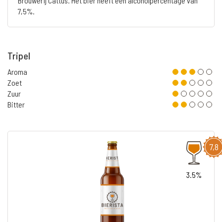
Brouwerij Cattus. Het bier heeft een alcoholpercentage van
7,5%.
Tripel
Aroma
Zoet
Zuur
Bitter
7,8
3.5%