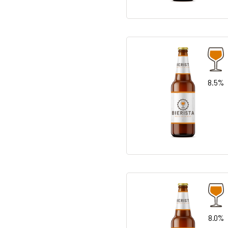
8.5%
8.0%