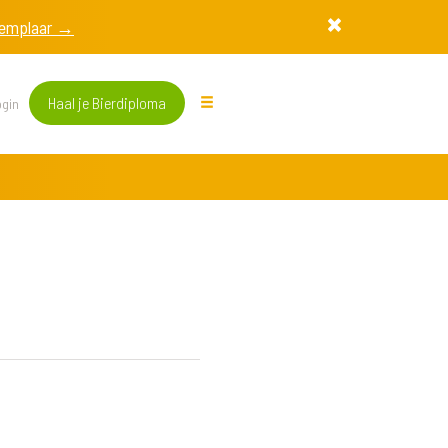
exemplaar →
Haal je Bierdiploma
gin