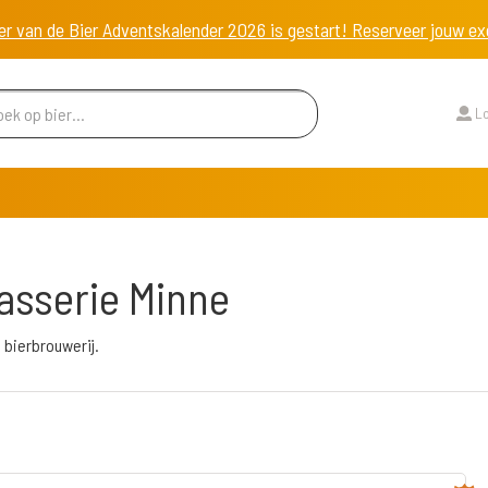
er van de Bier Adventskalender 2026 is gestart! Reserveer jouw 
Lo
asserie Minne
 bierbrouwerij.