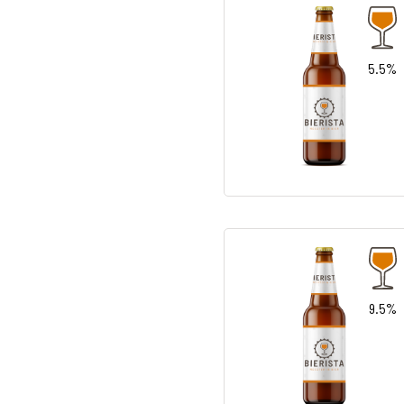
5.5%
9.5%