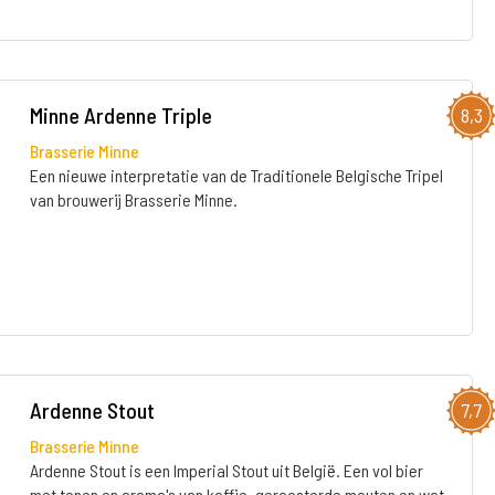
Minne Ardenne Triple
8,3
Brasserie Minne
Een nieuwe interpretatie van de Traditionele Belgische Tripel
van brouwerij Brasserie Minne.
Ardenne Stout
7,7
Brasserie Minne
Ardenne Stout is een Imperial Stout uit België. Een vol bier
met tonen en aroma's van koffie, geroosterde mouten en wat