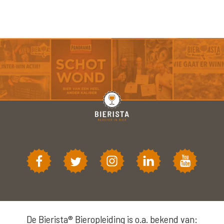
De Bierista® Bieropleiding is o.a. bekend van: