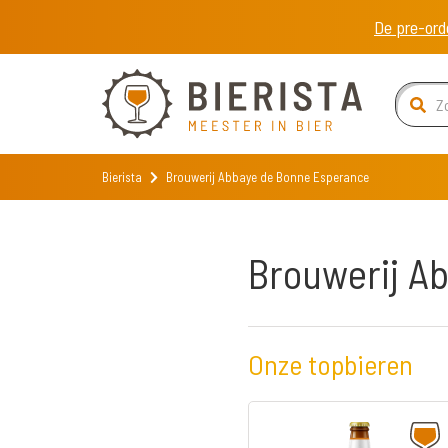
De pre-ord
Bierista
Brouwerij Abbaye de Bonne Esperance
Brouwerij A
Onze topbieren