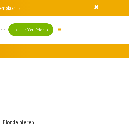
exemplaar →
Haal je Bierdiploma
gin
Blonde bieren