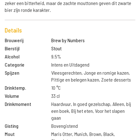
zeker een bitterheid, maar de zachte mouttonen geven dit zwarte
bier zijn ronde karakter.
Details
Brouwerij
Brew by Numbers
Bierstijl
Stout
Alcohol
9.5%
Categorie
Intens en Uitdagend
Spijzen
Vleesgerechten, Jonge en romige kazen,
Pittige en belegen kazen, Zoete desserts
Drinktemp.
10 °C
Volume
33 cl
Drinkmoment
Haardvuur, In goed gezelschap, Alleen, bij
een boek, Bij het eten, Voor het slapen
gaan
Gisting
Bovengistend
Mout
Maris Otter, Munich, Brown, Black,