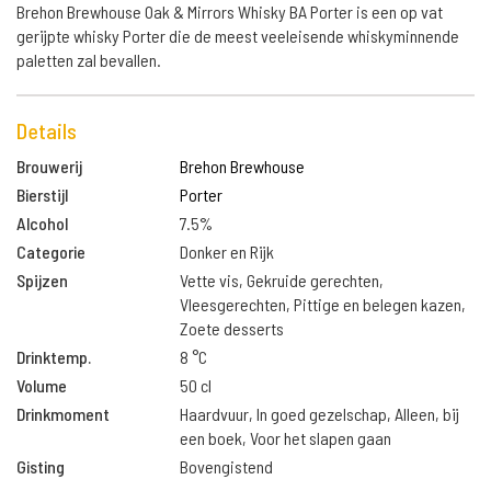
Brehon Brewhouse Oak & Mirrors Whisky BA Porter is een op vat
gerijpte whisky Porter die de meest veeleisende whiskyminnende
paletten zal bevallen.
Details
Brouwerij
Brehon Brewhouse
Bierstijl
Porter
Alcohol
7.5%
Categorie
Donker en Rijk
Spijzen
Vette vis, Gekruide gerechten,
Vleesgerechten, Pittige en belegen kazen,
Zoete desserts
Drinktemp.
8 °C
Volume
50 cl
Drinkmoment
Haardvuur, In goed gezelschap, Alleen, bij
een boek, Voor het slapen gaan
Gisting
Bovengistend