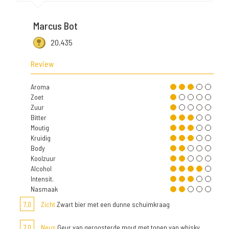
Marcus Bot
20.435
Review
Aroma
Zoet
Zuur
Bitter
Moutig
Kruidig
Body
Koolzuur
Alcohol
Intensit.
Nasmaak
7,0
Zicht
Zwart bier met een dunne schuimkraag
7,0
Neus
Geur van geroosterde mout met tonen van whisky