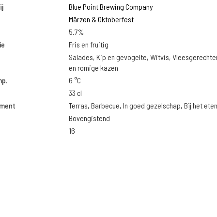
j
Blue Point Brewing Company
Märzen & Oktoberfest
5.7%
ie
Fris en fruitig
Salades, Kip en gevogelte, Witvis, Vleesgerechte
en romige kazen
mp.
6 °C
33 cl
oment
Terras, Barbecue, In goed gezelschap, Bij het ete
Bovengistend
16