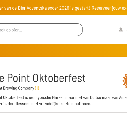
er van de Bier Adventskalender 2026 is gestart! Reserveer jouw 
Lo
e Point Oktoberfest
int Brewing Company
(
1
)
nt Oktoberfest is een typische Märzen maar niet van Duitse maar van Am
ris, dorstlessend met vriendelijke zoete mouttonen.
s