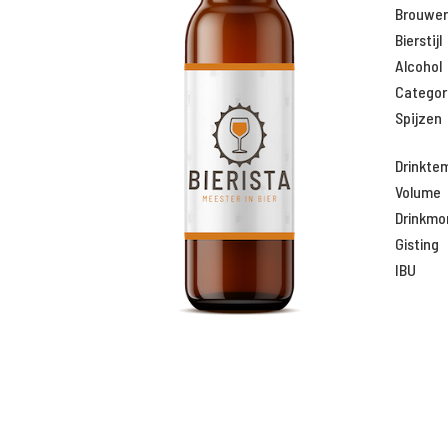
Brouweri
Bierstijl
Alcohol
Categor
Spijzen
Drinkte
Volume
Drinkm
Gisting
IBU