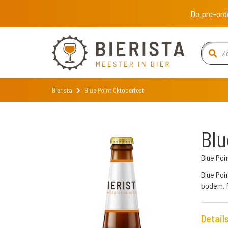
De pre-ord
Bierista
Blue Point Oktoberfest
Blu
Blue Po
Blue Poi
bodem. F
Detail