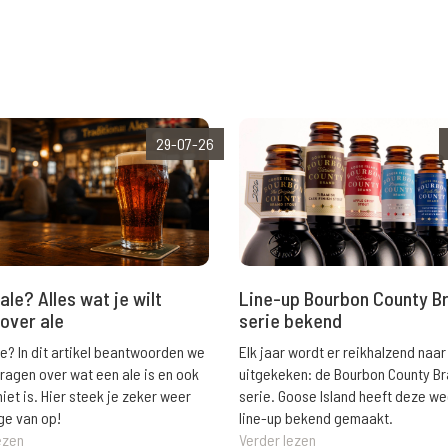
29-07-26
ale? Alles wat je wilt
Line-up Bourbon County B
over ale
serie bekend
le? In dit artikel beantwoorden we
Elk jaar wordt er reikhalzend naar
vragen over wat een ale is en ook
uitgekeken: de Bourbon County B
niet is. Hier steek je zeker weer
serie. Goose Island heeft deze w
ge van op!
line-up bekend gemaakt.
ezen
Verder lezen