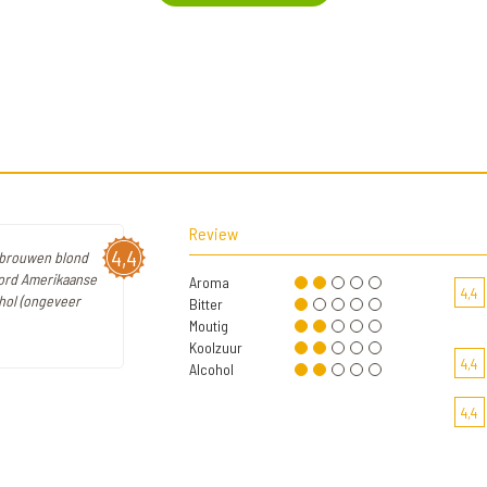
Review
4,4
gebrouwen blond
Noord Amerikaanse
Aroma
4,4
ohol (ongeveer
Bitter
Moutig
Koolzuur
4,4
Alcohol
4,4