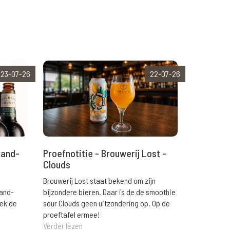
23-07-26
22-07-26
rand-
Proefnotitie - Brouwerij Lost -
Clouds
Brouwerij Lost staat bekend om zijn
rand-
bijzondere bieren. Daar is de de smoothie
eek de
sour Clouds geen uitzondering op. Op de
proeftafel ermee!
Verder lezen