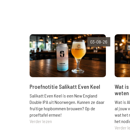
03-08-26
Wat is 
Proefnotitie Salikatt Even Keel
weten 
Salikatt Even Keel is een New England
Wat is A
Double IPA uit Noorwegen. Kunnen ze daar
al jouw 
fruitige hopbommen brouwen? Op de
wat het 
proeftafel ermee!
het nodi
Verder lezen
Verder l