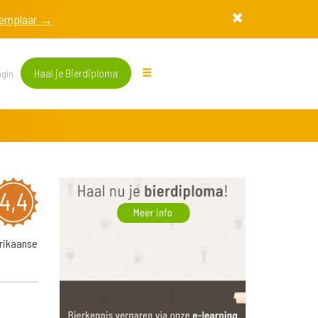
exemplaar →
Haal je Bierdiploma
gin
4,4
erikaanse