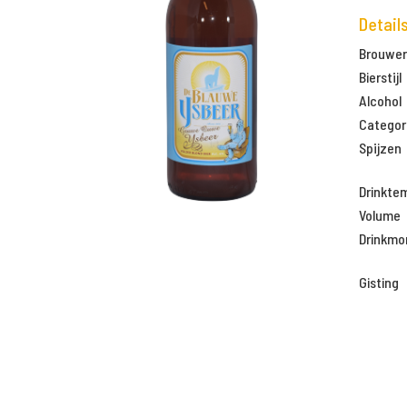
Detail
Brouweri
Bierstijl
Alcohol
Categor
Spijzen
Drinkte
Volume
Drinkm
Gisting