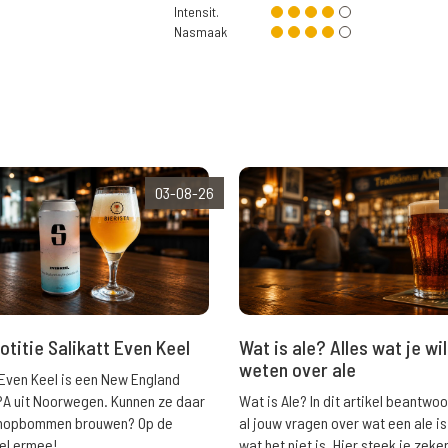
Intensit.
Nasmaak
03-08-26
Wat is ale? Alles wat je wil
otitie Salikatt Even Keel
weten over ale
 Even Keel is een New England
Wat is Ale? In dit artikel beantwo
PA uit Noorwegen. Kunnen ze daar
al jouw vragen over wat een ale is
e hopbommen brouwen? Op de
wat het niet is. Hier steek je zeke
el ermee!