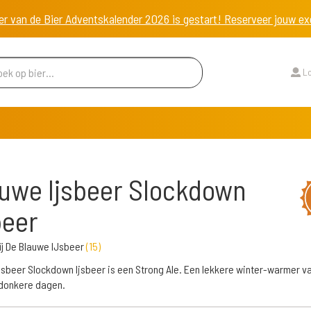
er van de Bier Adventskalender 2026 is gestart! Reserveer jouw 
Lo
uwe Ijsbeer Slockdown
beer
j De Blauwe IJsbeer
(
15
)
jsbeer Slockdown Ijsbeer is een Strong Ale. Een lekkere winter-warmer v
donkere dagen.