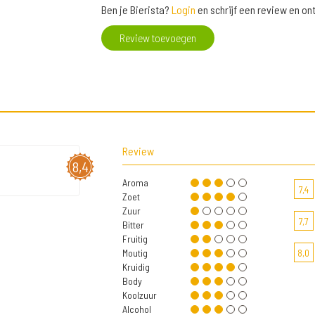
Ben je Bierista?
Login
en schrijf een review en o
Review toevoegen
Review
8,4
Aroma
7,4
Zoet
Zuur
7,7
Bitter
Fruitig
Moutig
8,0
Kruidig
Body
Koolzuur
Alcohol