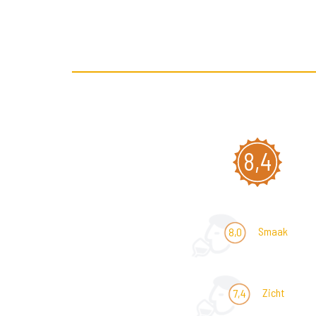
8,4
Smaak
8,0
Zicht
7,4