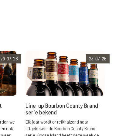
29-07-26
23-07-26
t
Line-up Bourbon County Brand-
serie bekend
orden we
Elk jaar wordt er reikhalzend naar
 en ook
uitgekeken: de Bourbon County Brand-
r weer
serie. Goose Island heeft deze week de