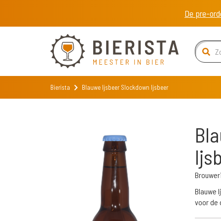
De pre-ord
Bierista
Blauwe Ijsbeer Slockdown Ijsbeer
Bla
Ijs
Brouweri
Blauwe I
voor de 