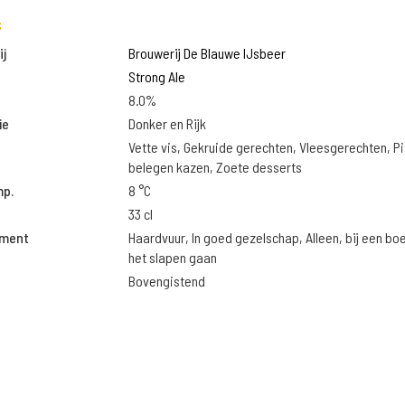
s
j
Brouwerij De Blauwe IJsbeer
Strong Ale
8.0%
ie
Donker en Rijk
Vette vis, Gekruide gerechten, Vleesgerechten, Pi
belegen kazen, Zoete desserts
mp.
8 °C
33 cl
oment
Haardvuur, In goed gezelschap, Alleen, bij een bo
het slapen gaan
Bovengistend