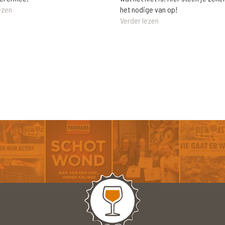
het nodige van op!
ezen
Verder lezen