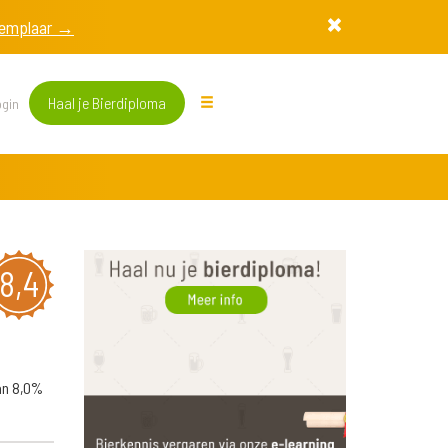
exemplaar →
Haal je Bierdiploma
gin
8,4
an 8,0%