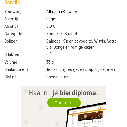
Details
Brouwerij
Athenian Brewery
Bierstijl
Lager
Alcohol
5.0%
Categorie
Soepel en Subtiel
Spijzen
Salades, Kip en gevogelte, Witvis, Vette
vis, Jonge en romige kazen
Drinktemp.
5 °C
Volume
33 cl
Drinkmoment
Terras, In goed gezelschap, Bij het eten
Gisting
Bovengistend