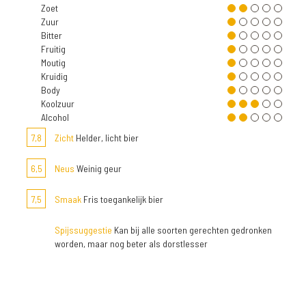
Zoet
Zuur
Bitter
Fruitig
Moutig
Kruidig
Body
Koolzuur
Alcohol
7,8
Zicht
Helder, licht bier
6,5
Neus
Weinig geur
7,5
Smaak
Fris toegankelijk bier
Spijssuggestie
Kan bij alle soorten gerechten gedronken
worden, maar nog beter als dorstlesser