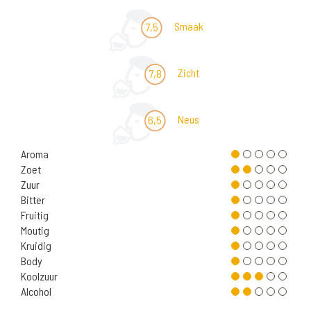
Smaak
7,5
Zicht
7,8
Neus
6,5
Aroma
Zoet
Zuur
Bitter
Fruitig
Moutig
Kruidig
Body
Koolzuur
Alcohol