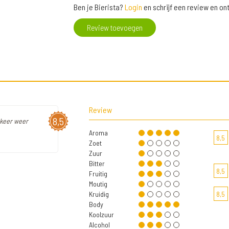
Ben je Bierista?
Login
en schrijf een review en o
Review toevoegen
Review
8,5
 keer weer
Aroma
8,5
Zoet
Zuur
Bitter
8,5
Fruitig
Moutig
Kruidig
8,5
Body
Koolzuur
Alcohol