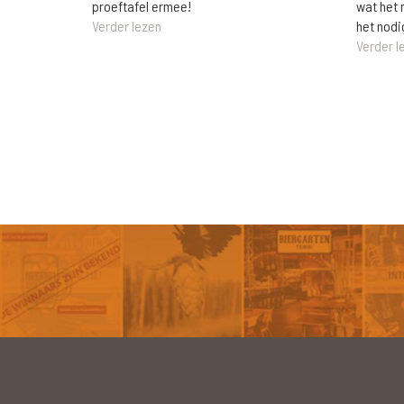
wat het 
proeftafel ermee!
het nodi
Verder lezen
Verder l