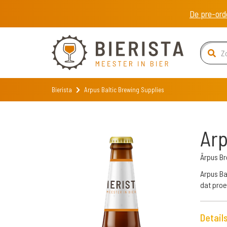
De pre-ord
Bierista
Arpus Baltic Brewing Supplies
Arp
Ārpus B
Arpus Ba
dat proe
Detail