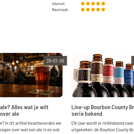
Intensit.
Nasmaak
29-07-26
ale? Alles wat je wilt
Line-up Bourbon County B
over ale
serie bekend
le? In dit artikel beantwoorden we
Elk jaar wordt er reikhalzend naar
vragen over wat een ale is en ook
uitgekeken: de Bourbon County B