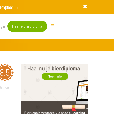
exemplaar →
Haal je Bierdiploma
gin
8,5
tra en