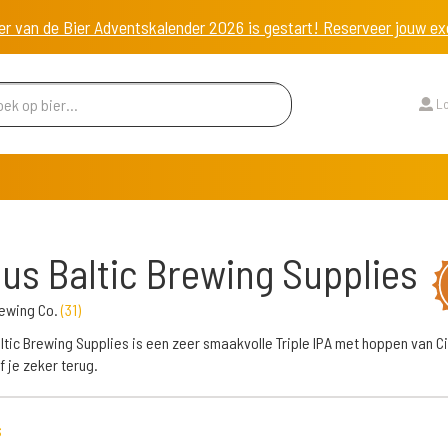
er van de Bier Adventskalender 2026 is gestart! Reserveer jouw 
Lo
us Baltic Brewing Supplies
rewing Co.
(
31
)
ltic Brewing Supplies is een zeer smaakvolle Triple IPA met hoppen van Ci
f je zeker terug.
s