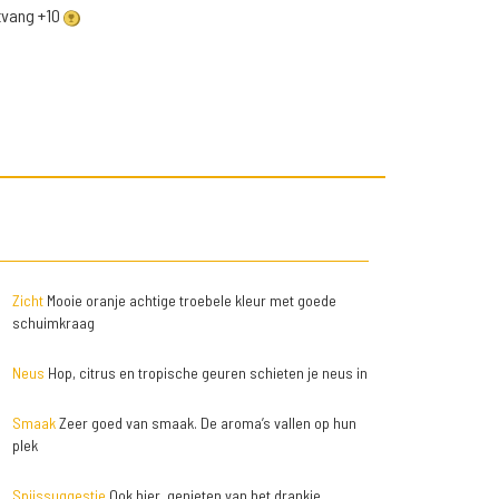
ntvang +10
Zicht
Mooie oranje achtige troebele kleur met goede
schuimkraag
Neus
Hop, citrus en tropische geuren schieten je neus in
Smaak
Zeer goed van smaak. De aroma’s vallen op hun
plek
Spijssuggestie
Ook hier, genieten van het drankje,