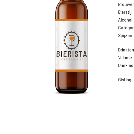
Brouweri
Bierstijl
Alcohol
Categor
Spijzen
Drinkte
Volume
Drinkm
Gisting