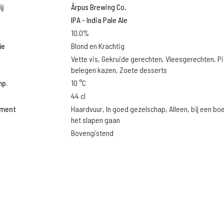
j
Ārpus Brewing Co.
IPA - India Pale Ale
10.0%
ie
Blond en Krachtig
Vette vis, Gekruide gerechten, Vleesgerechten, Pi
belegen kazen, Zoete desserts
mp.
10 °C
44 cl
oment
Haardvuur, In goed gezelschap, Alleen, bij een bo
het slapen gaan
Bovengistend