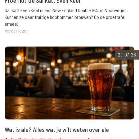
Proefnotitie Salikatt Even Keel
Salikatt Even Keel is een New England Double IPA uit Noorwegen.
Kunnen ze daar fruitige hopbommen brouwen? Op de proeftafel
ermee!
Verder lezen
29-07-26
Wat is ale? Alles wat je wilt weten over ale