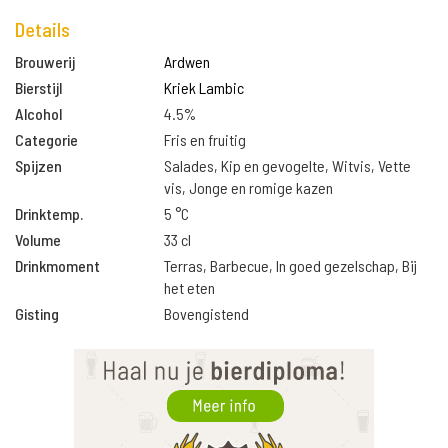
Details
Brouwerij
Ardwen
Bierstijl
Kriek Lambic
Alcohol
4.5%
Categorie
Fris en fruitig
Spijzen
Salades, Kip en gevogelte, Witvis, Vette
vis, Jonge en romige kazen
Drinktemp.
5 °C
Volume
33 cl
Drinkmoment
Terras, Barbecue, In goed gezelschap, Bij
het eten
Gisting
Bovengistend