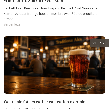
Proefnotitie Salikatt Even Keel
Salikatt Even Keel is een New England Double IPA uit Noorwegen.
Kunnen ze daar fruitige hopbommen brouwen? Op de proeftafel
ermee!
Verder lezen
29-07-26
Wat is ale? Alles wat je wilt weten over ale