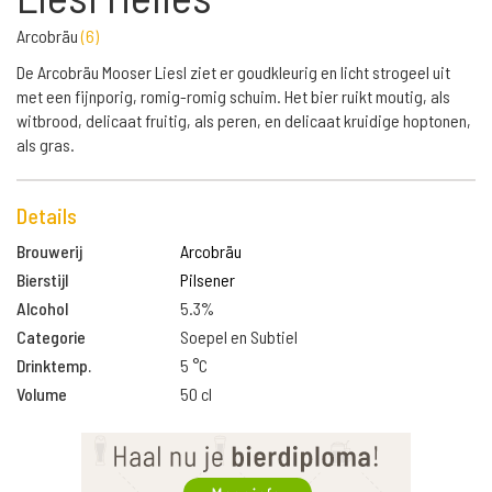
Arcobräu
(
6
)
De Arcobräu Mooser Liesl ziet er goudkleurig en licht strogeel uit
met een fijnporig, romig-romig schuim. Het bier ruikt moutig, als
witbrood, delicaat fruitig, als peren, en delicaat kruidige hoptonen,
als gras.
Details
Brouwerij
Arcobräu
Bierstijl
Pilsener
Alcohol
5.3%
Categorie
Soepel en Subtiel
Drinktemp.
5 °C
Volume
50 cl