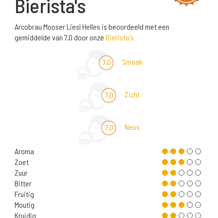
Bierista's
Arcobrau Mooser Liesl Helles is beoordeeld met een
gemiddelde van 7,0 door onze
Bierista's
Smaak
7,0
Zicht
7,0
Neus
7,0
Aroma
Zoet
Zuur
Bitter
Fruitig
Moutig
Kruidig