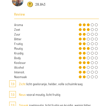
28.843
Review
Aroma
Zoet
Zuur
Bitter
Fruitig
Moutig
Kruidig
Body
Koolzuur
Alcohol
Intensit.
Nasmaak
7,0
Zicht
licht geeloranje, helder, volle schuimkraag
7,0
Neus
vooral moutig, licht fruitig
7,0
Smaak
zoetmoutig, licht fruitig en kruidig, weinig bitter