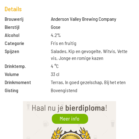
Details
Brouwerij
Anderson Valley Brewing Company
Bierstijl
Gose
Alcohol
4.2%
Categorie
Fris en fruitig
Spijzen
Salades, Kip en gevogelte, Witvis, Vette
vis, Jonge en romige kazen
Drinktemp.
4 °C
Volume
33 cl
Drinkmoment
Terras, In goed gezelschap, Bij het eten
Gisting
Bovengistend