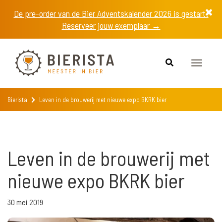
De pre-order van de Bier Adventskalender 2026 is gestart!
Reserveer jouw exemplaar →
Toggle
navigat
Bierista
Leven in de brouwerij met nieuwe expo BKRK bier
Leven in de brouwerij met
nieuwe expo BKRK bier
30 mei 2019