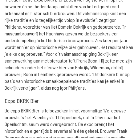
bewaren én het hedendaags ontsluiten van het erfgoed rond
artisanaal en historisch bierbrouwen. Dit vakmanschap kent een
rijke traditie en is tegelijkertijd volop in evolutie”, zegt Igor
Philtjens, voorzitter van Het Domein Bokrijk en gedeputeerde. “In
museumbrouwerij het Paenhuys geven we de bezoekers een
onderdompeling in het historisch brouwproces. Zes keer per jaar
wordt er hier op historische wijze bier gebrouwen. Het resultaat kan
je elke dag proeven.” Voor dit vakmanschap ging Bokrijk een
samenwerking aan met bierautoriteit Frank Boon. Hij zette mee zijn
schouders onder het nieuwe bier van Bokrijk, Wildeman, dat bij
brouwerij Boon in Lembeek gebrouwen wordt. “Dit donkere bier op
basis van historische smaakbepalende tradities kan je enkel in
Bokrijk verkrijgen”, aldus nog Igor Philtjens.
Expo BKRK Bier
De expo BKRK Bier is te bezoeken in het voormalige 17e-eeuwse
brouwhuis ‘het Paenhuys’ uit Diepenbeek, dat in 1954 naar het
Openluchtmuseum werd overgebracht. De expo brengt het
historisch en eigentijds bierverhaal in één geheel. Brouwer Frank
Boon werkte als vakcurator mee aan dit project omwille van zijn