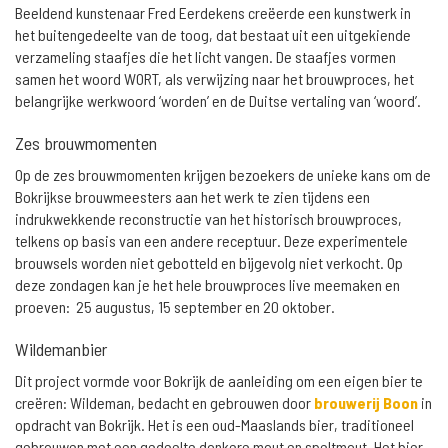
Beeldend kunstenaar Fred Eerdekens creëerde een kunstwerk in
het buitengedeelte van de toog, dat bestaat uit een uitgekiende
verzameling staafjes die het licht vangen. De staafjes vormen
samen het woord WORT, als verwijzing naar het brouwproces, het
belangrijke werkwoord ‘worden’ en de Duitse vertaling van ‘woord’.
Zes brouwmomenten
Op de zes brouwmomenten krijgen bezoekers de unieke kans om de
Bokrijkse brouwmeesters aan het werk te zien tijdens een
indrukwekkende reconstructie van het historisch brouwproces,
telkens op basis van een andere receptuur. Deze experimentele
brouwsels worden niet gebotteld en bijgevolg niet verkocht. Op
deze zondagen kan je het hele brouwproces live meemaken en
proeven: 25 augustus, 15 september en 20 oktober.
Wildemanbier
Dit project vormde voor Bokrijk de aanleiding om een eigen bier te
creëren: Wildeman, bedacht en gebrouwen door
brouwerij Boon
in
opdracht van Bokrijk. Het is een oud-Maaslands bier, traditioneel
gebrouwen met een gedeelte donkere mout en speltmout. Het bier