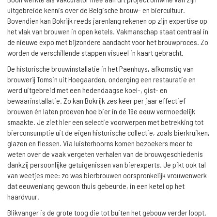
uitgebreide kennis over de Belgische brouw- en biercultuur.
Bovendien kan Bokrijk reeds jarenlang rekenen op zijn expertise op
het vlak van brouwen in open ketels. Vakmanschap staat centraal in
de nieuwe expo met bijzondere aandacht voor het brouwproces. Zo
worden de verschillende stappen visueel in kaart gebracht.
De historische brouwinstallatie in het Paenhuys, afkomstig van
brouwerij Tomsin uit Hoegaarden, onderging een restauratie en
werd uitgebreid met een hedendaagse koel-, gist- en
bewaarinstallatie. Zo kan Bokrijk zes keer per jaar effectief
brouwen én laten proeven hoe bier in de 19e eeuw vermoedelijk
smaakte. Je ziet hier een selectie voorwerpen met betrekking tot
bierconsumptie uit de eigen historische collectie, zoals bierkruiken,
glazen en flessen. Via luisterhoorns komen bezoekers meer te
weten over de vaak vergeten verhalen van de brouwgeschiedenis
dankzij persoonlijke getuigenissen van bierexperts. Je pikt ook tal
van weetjes mee: zo was bierbrouwen oorspronkelijk vrouwenwerk
dat eeuwenlang gewoon thuis gebeurde, in een ketel op het
haardvuur.
Blikvanger is de grote toog die tot buiten het gebouw verder loopt.