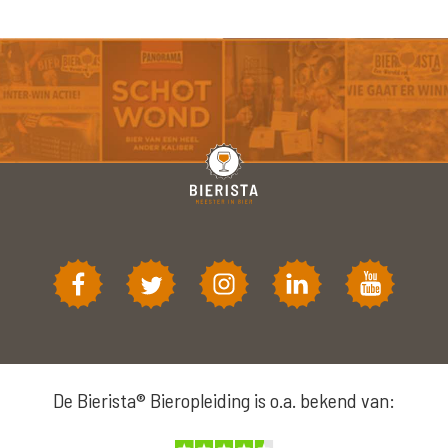
De Bierista® Bieropleiding is o.a. bekend van: