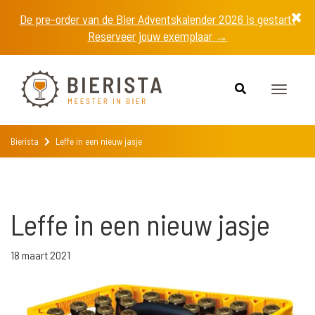
De pre-order van de Bier Adventskalender 2026 is gestart!
Reserveer jouw exemplaar →
Toggle
navigat
Bierista
Leffe in een nieuw jasje
Leffe in een nieuw jasje
18 maart 2021