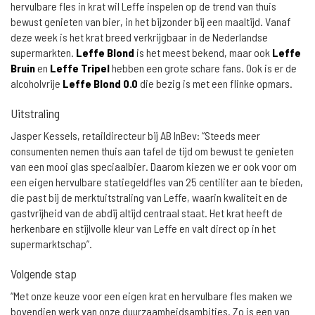
hervulbare fles in krat wil Leffe inspelen op de trend van thuis
bewust genieten van bier, in het bijzonder bij een maaltijd. Vanaf
deze week is het krat breed verkrijgbaar in de Nederlandse
supermarkten.
Leffe Blond
is het meest bekend, maar ook
Leffe
Bruin
en
Leffe Tripel
hebben een grote schare fans. Ook is er de
alcoholvrije
Leffe Blond 0.0
die bezig is met een flinke opmars.
Uitstraling
Jasper Kessels, retaildirecteur bij AB InBev: “Steeds meer
consumenten nemen thuis aan tafel de tijd om bewust te genieten
van een mooi glas speciaalbier. Daarom kiezen we er ook voor om
een eigen hervulbare statiegeldfles van 25 centiliter aan te bieden,
die past bij de merktuitstraling van Leffe, waarin kwaliteit en de
gastvrijheid van de abdij altijd centraal staat. Het krat heeft de
herkenbare en stijlvolle kleur van Leffe en valt direct op in het
supermarktschap”.
Volgende stap
“Met onze keuze voor een eigen krat en hervulbare fles maken we
bovendien werk van onze duurzaamheidsambities. Zo is een van