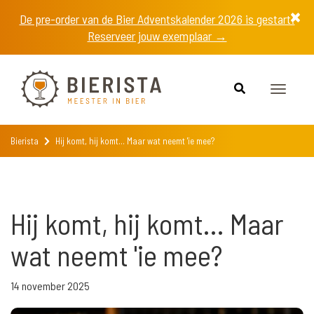
De pre-order van de Bier Adventskalender 2026 is gestart!
Reserveer jouw exemplaar →
Toggle
navigat
Bierista
Hij komt, hij komt... Maar wat neemt 'ie mee?
Hij komt, hij komt... Maar
wat neemt 'ie mee?
14 november 2025