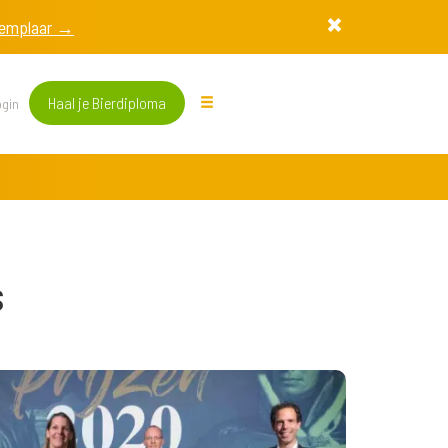
exemplaar →
Haal je Bierdiploma
gin
s