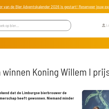
er van de Bier Adventskalender 2026 is gestart! Reserveer jouw 
Lo
 winnen Koning Willem I prij
 bekend dat de Limburgse bierbrouwer de
nemerschap heeft gewonnen. Niemand minder