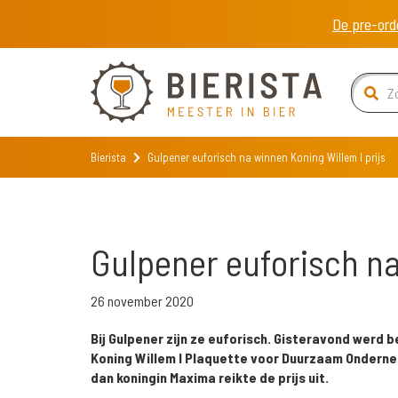
De pre-ord
Bierista
Gulpener euforisch na winnen Koning Willem I prijs
Gulpener euforisch na
26 november 2020
Bij Gulpener zijn ze euforisch. Gisteravond werd
Koning Willem I Plaquette voor Duurzaam Onder
dan koningin Maxima reikte de prijs uit.