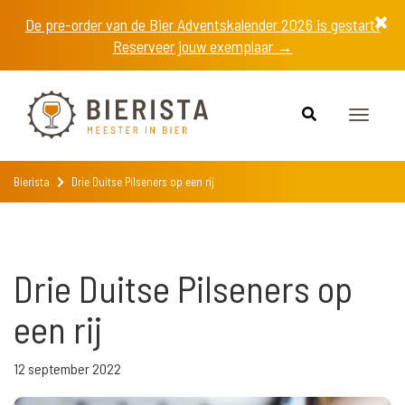
De pre-order van de Bier Adventskalender 2026 is gestart!
Reserveer jouw exemplaar →
Toggle
navigat
Bierista
Drie Duitse Pilseners op een rij
Drie Duitse Pilseners op
een rij
12 september 2022