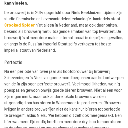
kan vloeien.
De brouwerij is in 2014 opgericht door Niels Beekhuizen, tijdens zijn
studie Chemische en Levensmiddelentechnologie. Inmiddels staat
Crooked Spider
niet alleen in Nederland, maar ook daar buiten,
bekend als brouwerij met uitdagende smaken van top kwaliteit. De
brouwerij is al meerdere malen internationaal in de prijzen gevallen,
onlangs is de Russian Imperial Stout zelfs verkozen tot beste
Imperial stout van Nederland.
Perfectie
Na een periode van twee jaar als hoofdbrouwer bij Brouwerij
Scheveningen is Niels vol goede moed begonnen aan het ontwerpen
van de in zijn ogen perfecte brouwerij. Veel mogelijkheden, weinig
poespas en gewoon onwijs goede bieren brouwen. Niet alleen voor
zijn eigen merk, maar ook andere lokale brouwers worden
uitgenodigd om hun bieren in Wassenaar te produceren. “Brouwers
krijgen in andere brouwerijen niet de kans hun bieren tot perfectie
te brengen”, aldus Niels. “We hebben dit zelf ook meegemaakt. Een
bier wat meer tijd nodig heeft om meerdere dry-hop temperaturen
te doorlopen, moest en zou er binnen vier weken uitgeperst