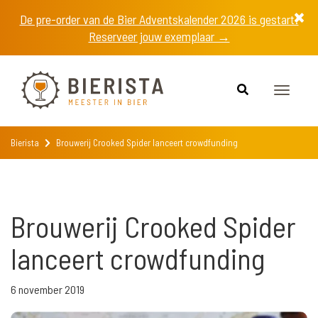
De pre-order van de Bier Adventskalender 2026 is gestart!
Reserveer jouw exemplaar →
Toggle
navigat
Bierista
Brouwerij Crooked Spider lanceert crowdfunding
Brouwerij Crooked Spider
lanceert crowdfunding
6 november 2019