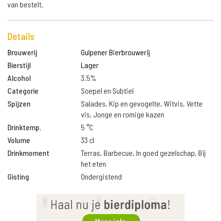
van bestelt.
Details
Brouwerij
Gulpener Bierbrouwerij
Bierstijl
Lager
Alcohol
3.5%
Categorie
Soepel en Subtiel
Spijzen
Salades, Kip en gevogelte, Witvis, Vette
vis, Jonge en romige kazen
Drinktemp.
5 °C
Volume
33 cl
Drinkmoment
Terras, Barbecue, In goed gezelschap, Bij
het eten
Gisting
Ondergistend