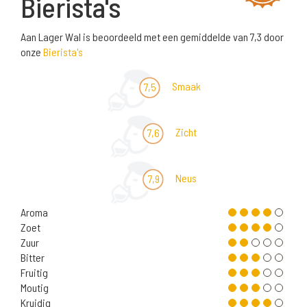
Bierista's
Aan Lager Wal is beoordeeld met een gemiddelde van 7,3 door
onze
Bierista's
Smaak
7,5
Zicht
7,6
Neus
7,9
Aroma
Zoet
Zuur
Bitter
Fruitig
Moutig
Kruidig