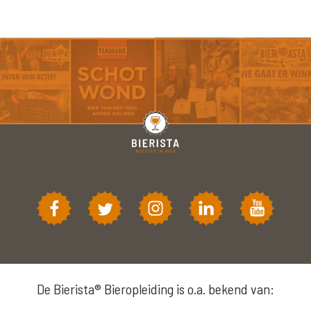
De Bierista® Bieropleiding is o.a. bekend van: