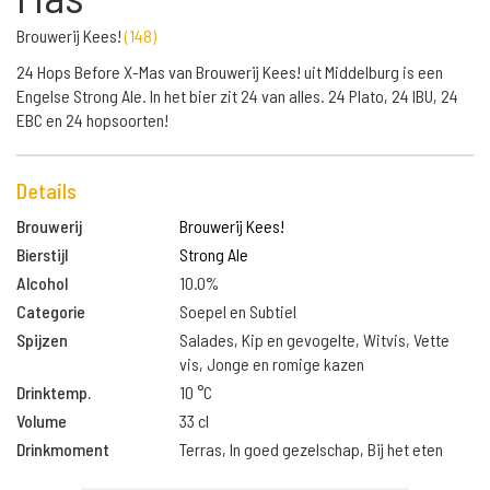
Brouwerij Kees!
(
148
)
24 Hops Before X-Mas van Brouwerij Kees! uit Middelburg is een
Engelse Strong Ale. In het bier zit 24 van alles. 24 Plato, 24 IBU, 24
EBC en 24 hopsoorten!
Details
Brouwerij
Brouwerij Kees!
Bierstijl
Strong Ale
Alcohol
10.0%
Categorie
Soepel en Subtiel
Spijzen
Salades, Kip en gevogelte, Witvis, Vette
vis, Jonge en romige kazen
Drinktemp.
10 °C
Volume
33 cl
Drinkmoment
Terras, In goed gezelschap, Bij het eten