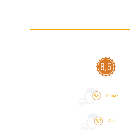
8,5
Smaak
8,6
Zicht
8,3