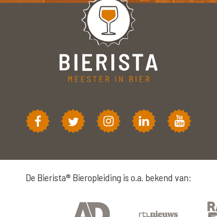
De Bierista® Bieropleiding is o.a. bekend van: