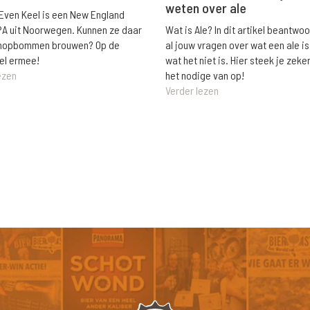
weten over ale
 Even Keel is een New England
Wat is Ale? In dit artikel beantwo
PA uit Noorwegen. Kunnen ze daar
al jouw vragen over wat een ale is
e hopbommen brouwen? Op de
wat het niet is. Hier steek je zeke
el ermee!
het nodige van op!
ezen
Verder lezen