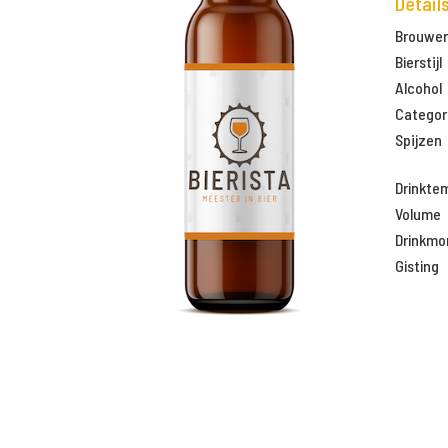
Detail
Brouweri
Bierstijl
Alcohol
Categor
Spijzen
Drinkte
Volume
Drinkm
Gisting