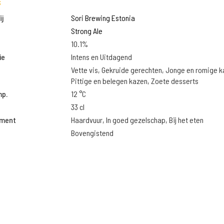
s
j
Sori Brewing Estonia
Strong Ale
10.1%
ie
Intens en Uitdagend
Vette vis, Gekruide gerechten, Jonge en romige k
Pittige en belegen kazen, Zoete desserts
mp.
12 °C
33 cl
oment
Haardvuur, In goed gezelschap, Bij het eten
Bovengistend