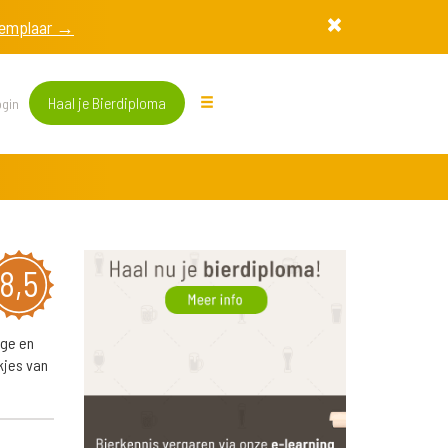
exemplaar →
Haal je Bierdiploma
gin
8,5
ige en
kjes van