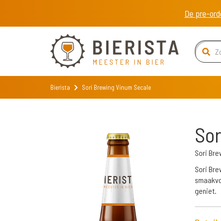
De pre-ord
Bierista
Sori Brewing Vinum Secale
Sor
Sori Bre
Sori Bre
smaakvol
geniet.