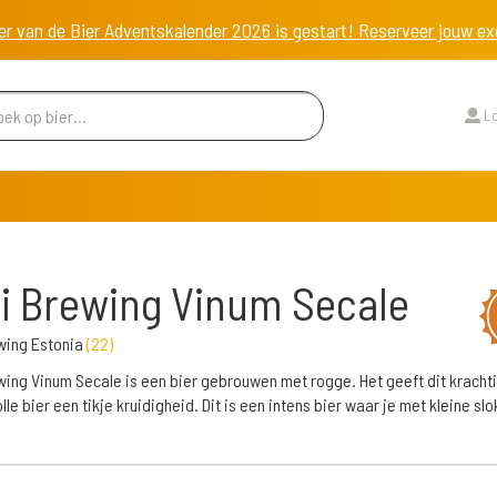
er van de Bier Adventskalender 2026 is gestart! Reserveer jouw 
Lo
i Brewing Vinum Secale
wing Estonia
(
22
)
wing Vinum Secale is een bier gebrouwen met rogge. Het geeft dit kracht
le bier een tikje kruidigheid. Dit is een intens bier waar je met kleine slo