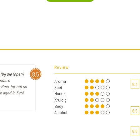
Review
8,5
(bij die (open)
andere
Aroma
8,3
 Beer for not so
Zoet
e aged in Kyrö
Moutig
Kruidig
Body
8,5
Alcohol
8,6