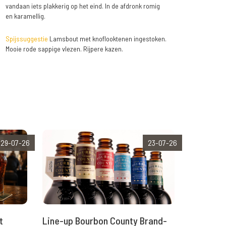
vandaan iets plakkerig op het eind. In de afdronk romig
en karamellig.
Spijssuggestie
Lamsbout met knoflooktenen ingestoken.
Mooie rode sappige vlezen. Rijpere kazen.
29-07-26
23-07-26
t
Line-up Bourbon County Brand-