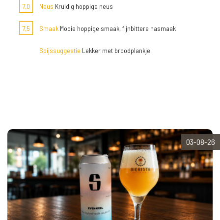
7,0
Neus
Kruidig hoppige neus
7,5
Smaak
Mooie hoppige smaak, fijnbittere nasmaak
Spijssuggestie
Lekker met broodplankje
03-08-26