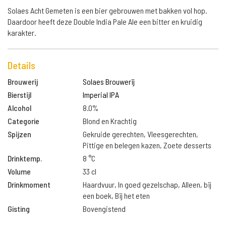
Solaes Acht Gemeten is een bier gebrouwen met bakken vol hop.
Daardoor heeft deze Double India Pale Ale een bitter en kruidig
karakter.
Details
Brouwerij
Solaes Brouwerij
Bierstijl
Imperial IPA
Alcohol
8.0%
Categorie
Blond en Krachtig
Spijzen
Gekruide gerechten, Vleesgerechten,
Pittige en belegen kazen, Zoete desserts
Drinktemp.
8 °C
Volume
33 cl
Drinkmoment
Haardvuur, In goed gezelschap, Alleen, bij
een boek, Bij het eten
Gisting
Bovengistend