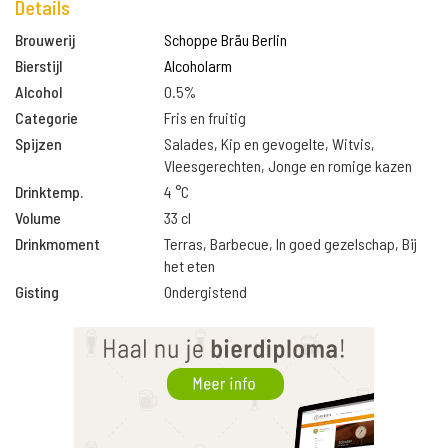
Details
Brouwerij
Schoppe Bräu Berlin
Bierstijl
Alcoholarm
Alcohol
0.5%
Categorie
Fris en fruitig
Spijzen
Salades, Kip en gevogelte, Witvis,
Vleesgerechten, Jonge en romige kazen
Drinktemp.
4 °C
Volume
33 cl
Drinkmoment
Terras, Barbecue, In goed gezelschap, Bij
het eten
Gisting
Ondergistend