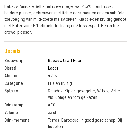
Rabauw Amicale Belhamel is een Lager van 4,3%. Een frisse,
heldere pilsner, gebrouwen met lichte gerstmouten en een subtiele
toevoeging van mild-zoete maisvlokken. Klassiek en kruidig gehopt
met Hallertauer Mittelfrueh, Tettnang en Strisslespalt. Een echte
crowd-pleaser.
Details
Brouwerij
Rabauw Craft Beer
Bierstijl
Lager
Alcohol
4.3%
Categorie
Fris en fruitig
Spijzen
Salades, Kip en gevogelte, Witvis, Vette
vis, Jonge en romige kazen
Drinktemp.
4 °C
Volume
33 cl
Drinkmoment
Terras, Barbecue, In goed gezelschap, Bij
het eten