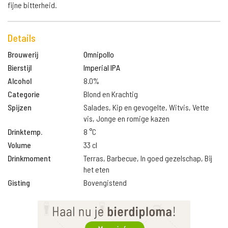
fijne bitterheid.
Details
Brouwerij
Omnipollo
Bierstijl
Imperial IPA
Alcohol
8.0%
Categorie
Blond en Krachtig
Spijzen
Salades, Kip en gevogelte, Witvis, Vette
vis, Jonge en romige kazen
Drinktemp.
8 °C
Volume
33 cl
Drinkmoment
Terras, Barbecue, In goed gezelschap, Bij
het eten
Gisting
Bovengistend