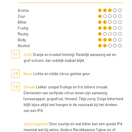
Aroma
Zuur
Bitter
Fruitig
Moutig
Body
Alcohol
7,7
Zicht
Oranje en troebel (mistig). Redelijk aanwezig wit en
grof schuim, dat redelijk stabiel blijkt.
7,8
Neus
Lichte en milde citrus getinte geur.
7,8
Smaak
Lekker soepel fruitige en fris bittere smaak.
Elementen van verfijnde citrus tonen zijn aanwezig
(sinaasappel, grapefruit, limoen). Tikje zurig. Enige bitterheid
blijft bijna altijd wel hangen in de nasmaak bij het drinken
van een IPA.
Spijssuggestie
Door zuurtje en wat bitter kan een goede IPA
meestal wel bij witvis. Anders Marokkaanse Tajine vis of