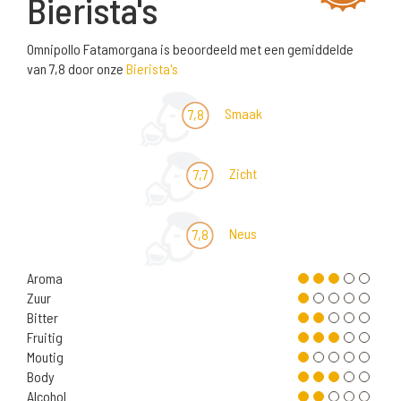
Bierista's
Omnipollo Fatamorgana is beoordeeld met een gemiddelde
van 7,8 door onze
Bierista's
Smaak
7,8
Zicht
7,7
Neus
7,8
Aroma
Zuur
Bitter
Fruitig
Moutig
Body
Alcohol