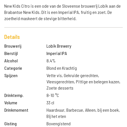
New Kids Citro is een ode van de Sloveense brouwerij Lobik aan de
Brabantse New Kids. Dit is een Imperial IPA, fruitig en zoet. De
zoetheid maskeert de stevige bitterheid.
Details
Brouwerij
Lobik Brewery
Bierstijl
Imperial IPA
Alcohol
8.4%
Categorie
Blond en Krachtig
Spijzen
Vette vis, Gekruide gerechten,
Vleesgerechten, Pittige en belegen kazen,
Zoete desserts
Drinktemp.
8-10 °C
Volume
33 cl
Drinkmoment
Haardvuur, Barbecue, Alleen, bij een boek,
Bij het eten
Gisting
Bovengistend