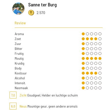
Sanne ter Burg
2.570
Review
Aroma
Zoet
Zuur
Bitter
Fruitig
Moutig
Kruidig
Body
Koolzuur
Alcohol
Intensit.
Nasmaak
7,0
Zicht
Goudgeel, Helder en luchtige schuim
6,0
Neus
Mountige geur, geen andere aroma’s