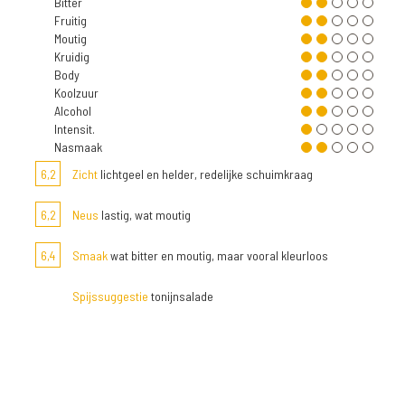
Bitter
Fruitig
Moutig
Kruidig
Body
Koolzuur
Alcohol
Intensit.
Nasmaak
6,2
Zicht
lichtgeel en helder, redelijke schuimkraag
6,2
Neus
lastig, wat moutig
6,4
Smaak
wat bitter en moutig, maar vooral kleurloos
Spijssuggestie
tonijnsalade