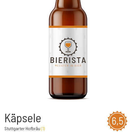
Käpsele
6,5
Stuttgarter Hofbräu
(
1
)