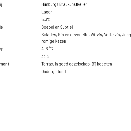
j
Himburgs Braukunstkeller
Lager
5.3%
ie
Soepel en Subtiel
Salades, Kip en gevogelte, Witvis, Vette vis, Jon
romige kazen
mp.
4-6 °C
33 cl
oment
Terras, In goed gezelschap, Bij het eten
Ondergistend