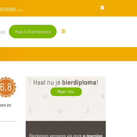
exemplaar →
Haal je Bierdiploma
gin
6,8
nen en