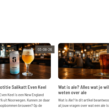
03-08-26
Wat is ale? Alles wat je wil
otitie Salikatt Even Keel
weten over ale
 Even Keel is een New England
Wat is Ale? In dit artikel beantwo
PA uit Noorwegen. Kunnen ze daar
al jouw vragen over wat een ale is
e hopbommen brouwen? Op de