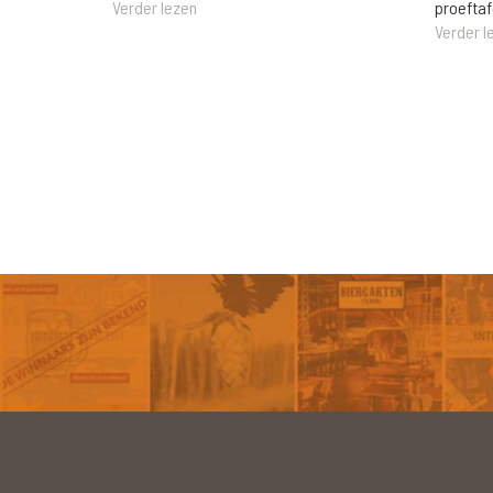
Verder lezen
proeftaf
Verder l