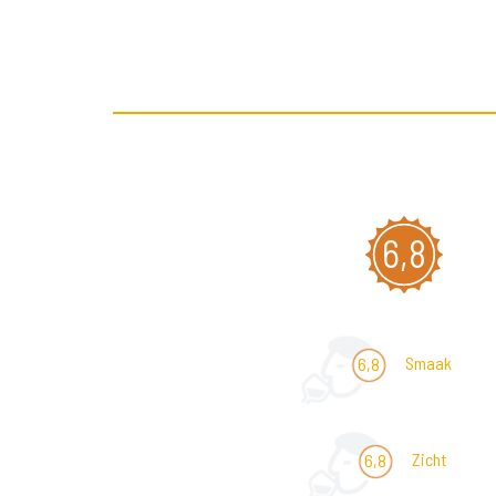
6,8
Smaak
6,8
Zicht
6,8