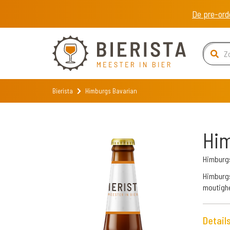
De pre-ord
Bierista
Himburgs Bavarian
Him
Himburgs
Himburgs
moutighe
Detail