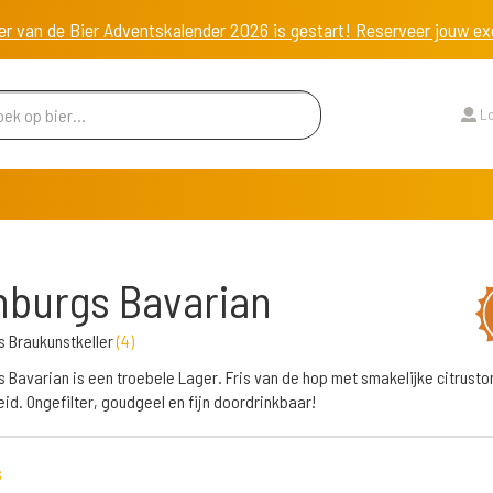
er van de Bier Adventskalender 2026 is gestart! Reserveer jouw 
Lo
burgs Bavarian
 Braukunstkeller
(
4
)
 Bavarian is een troebele Lager. Fris van de hop met smakelijke citrusto
id. Ongefilter, goudgeel en fijn doordrinkbaar!
s