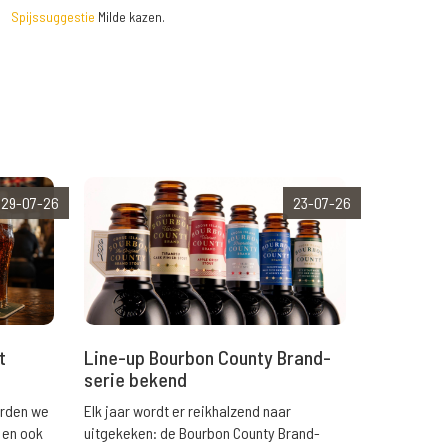
Spijssuggestie
Milde kazen.
29-07-26
23-07-26
t
Line-up Bourbon County Brand-
serie bekend
orden we
Elk jaar wordt er reikhalzend naar
 en ook
uitgekeken: de Bourbon County Brand-