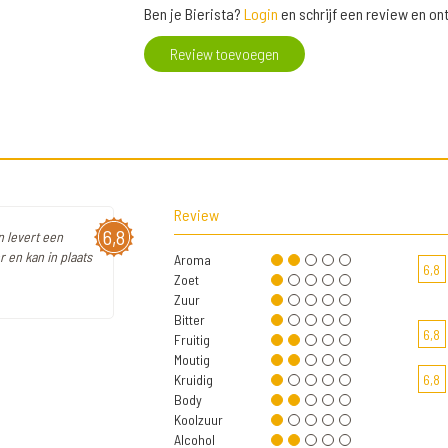
Ben je Bierista?
Login
en schrijf een review en o
Review toevoegen
Review
6,8
 levert een
 en kan in plaats
Aroma
6,8
Zoet
Zuur
Bitter
6,8
Fruitig
Moutig
Kruidig
6,8
Body
Koolzuur
Alcohol