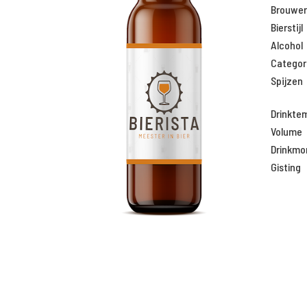
Brouweri
Bierstijl
Alcohol
Categor
Spijzen
Drinkte
Volume
Drinkm
Gisting