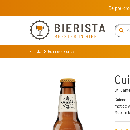
De pre-ord
Bierista
Guinness Blonde
Gui
St. Jame
Guinness
met de A
Mooi in 