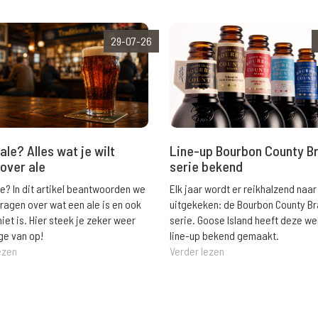
29-07-26
ale? Alles wat je wilt
Line-up Bourbon County B
over ale
serie bekend
le? In dit artikel beantwoorden we
Elk jaar wordt er reikhalzend naar
vragen over wat een ale is en ook
uitgekeken: de Bourbon County B
niet is. Hier steek je zeker weer
serie. Goose Island heeft deze w
ge van op!
line-up bekend gemaakt.
ezen
Verder lezen