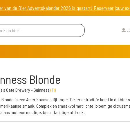
er van de Bier Adventskalender 2026 is gestart! Reserveer jouw 
Lo
nness Blonde
s's Gate Brewery - Guinness
(
11
)
 Blonde is een Amerikaanse stijl Lager. De Ierse traditie komt in dit bier
merikaanse smaak. Complex en smaakvol met lichte, bloemige citrussm
balans met een moutige, biscuitachtige afdronk.