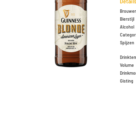
Detail
Brouweri
Bierstijl
Alcohol
Categor
Spijzen
Drinkte
Volume
Drinkm
Gisting