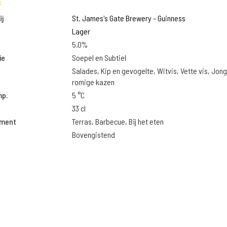
s
j
St. James's Gate Brewery - Guinness
Lager
5.0%
ie
Soepel en Subtiel
Salades, Kip en gevogelte, Witvis, Vette vis, Jon
romige kazen
mp.
5 °C
33 cl
oment
Terras, Barbecue, Bij het eten
Bovengistend