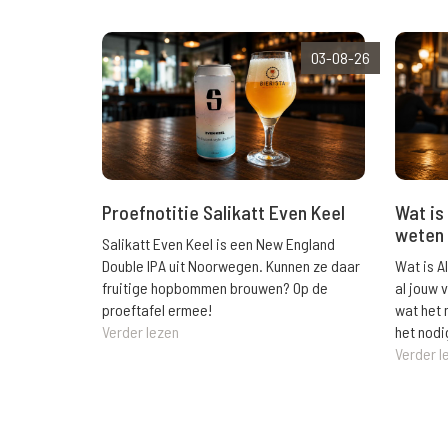
03-08-26
Wat is 
Proefnotitie Salikatt Even Keel
weten 
Salikatt Even Keel is een New England
Wat is A
Double IPA uit Noorwegen. Kunnen ze daar
al jouw 
fruitige hopbommen brouwen? Op de
wat het 
proeftafel ermee!
het nodi
Verder lezen
Verder l