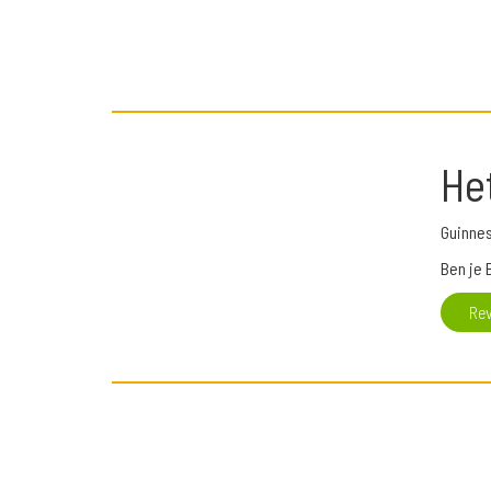
He
Guinnes
Ben je 
Re