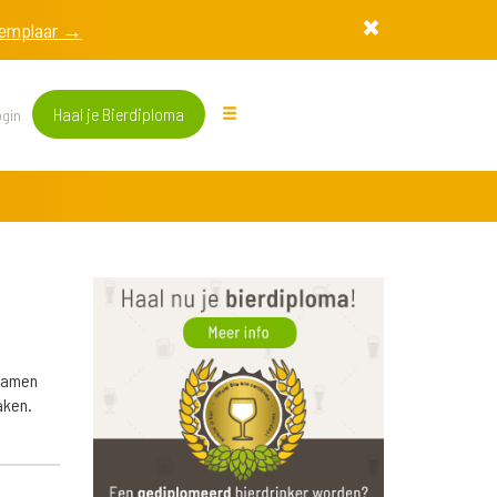
exemplaar →
Haal je Bierdiploma
gin
 samen
aken.