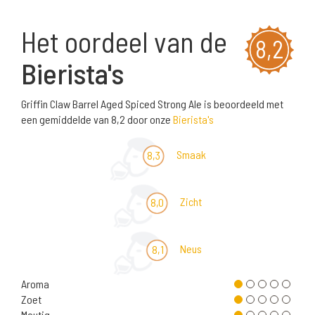
Het oordeel van de
8,2
Bierista's
Griffin Claw Barrel Aged Spiced Strong Ale is beoordeeld met
een gemiddelde van 8,2 door onze
Bierista's
Smaak
8,3
Zicht
8,0
Neus
8,1
Aroma
Zoet
Moutig