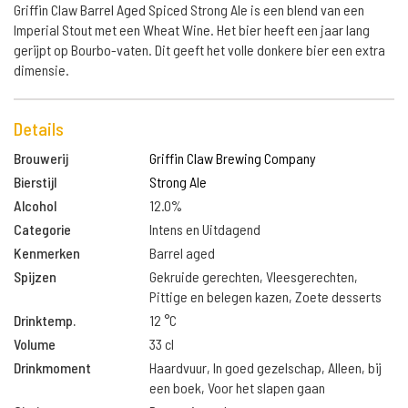
Griffin Claw Barrel Aged Spiced Strong Ale is een blend van een
Imperial Stout met een Wheat Wine. Het bier heeft een jaar lang
gerijpt op Bourbo-vaten. Dit geeft het volle donkere bier een extra
dimensie.
Details
Brouwerij
Griffin Claw Brewing Company
Bierstijl
Strong Ale
Alcohol
12.0%
Categorie
Intens en Uitdagend
Kenmerken
Barrel aged
Spijzen
Gekruide gerechten, Vleesgerechten,
Pittige en belegen kazen, Zoete desserts
Drinktemp.
12 °C
Volume
33 cl
Drinkmoment
Haardvuur, In goed gezelschap, Alleen, bij
een boek, Voor het slapen gaan