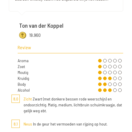
Ton van der Koppel
19.960
Review
Aroma
Zoet
Moutig
Kruidig
Body
Alcohol
8,0
Zicht
Zwart (met donkere bessen rode weerschijn) en
ondoorzichtig. Matig, medium, lichtbruin schuimkraagje, dat
gelijk weg ebt.
8,1
Neus
In de geur het vermoeden van rijping op hout.