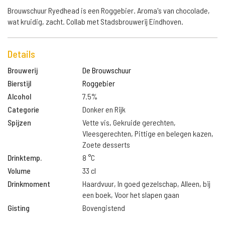
Brouwschuur Ryedhead is een Roggebier. Aroma's van chocolade,
wat kruidig, zacht. Collab met Stadsbrouwerij Eindhoven.
Details
Brouwerij
De Brouwschuur
Bierstijl
Roggebier
Alcohol
7.5%
Categorie
Donker en Rijk
Spijzen
Vette vis, Gekruide gerechten,
Vleesgerechten, Pittige en belegen kazen,
Zoete desserts
Drinktemp.
8 °C
Volume
33 cl
Drinkmoment
Haardvuur, In goed gezelschap, Alleen, bij
een boek, Voor het slapen gaan
Gisting
Bovengistend