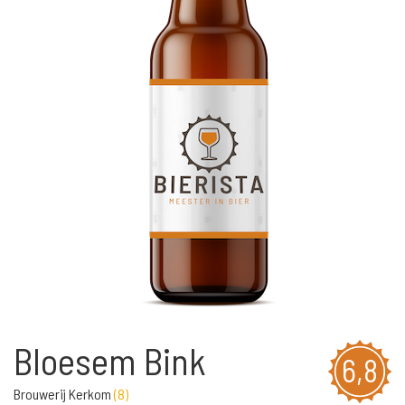
Bloesem Bink
6,8
Brouwerij Kerkom
(
8
)