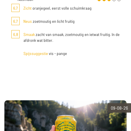
6,7
Zicht
oranjegeel, eerst volle schuimkraag
6,7
Neus
zoetmoutig en licht fruitig
6,8
Smaak
zacht van smaak, zoetmoutig en ietwat fruitig. In de
afdronk wat bitter.
Spijssuggestie
vis - pange
09-08-26