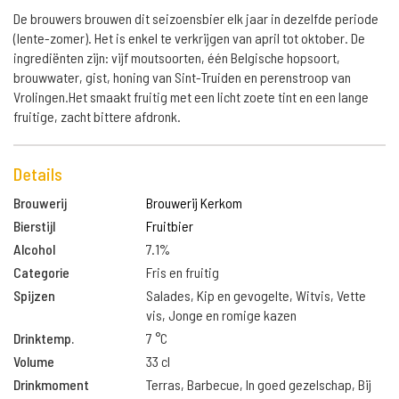
De brouwers brouwen dit seizoensbier elk jaar in dezelfde periode
(lente-zomer). Het is enkel te verkrijgen van april tot oktober. De
ingrediënten zijn: vijf moutsoorten, één Belgische hopsoort,
brouwwater, gist, honing van Sint-Truiden en perenstroop van
Vrolingen.Het smaakt fruitig met een licht zoete tint en een lange
fruitige, zacht bittere afdronk.
Details
Brouwerij
Brouwerij Kerkom
Bierstijl
Fruitbier
Alcohol
7.1%
Categorie
Fris en fruitig
Spijzen
Salades, Kip en gevogelte, Witvis, Vette
vis, Jonge en romige kazen
Drinktemp.
7 °C
Volume
33 cl
Drinkmoment
Terras, Barbecue, In goed gezelschap, Bij