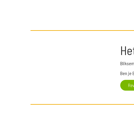
He
Bliksem
Ben je 
Re