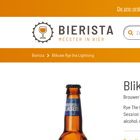
De pre-ord
Bierista
Bliksem Rye the Lightning
Bli
Brouweri
Rye The 
Session 
alcohol,