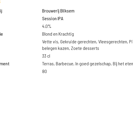
s
j
Brouwerij Bliksem
Session IPA
4.0%
ie
Blond en Krachtig
Vette vis, Gekruide gerechten, Vleesgerechten, Pi
belegen kazen, Zoete desserts
33 cl
oment
Terras, Barbecue, In goed gezelschap, Bij het ete
80