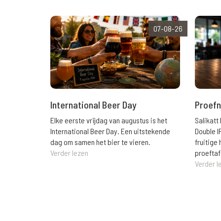
07-08-26
International Beer Day
Proefn
Elke eerste vrijdag van augustus is het
Salikatt
International Beer Day. Een uitstekende
Double I
dag om samen het bier te vieren.
fruitig
Verder lezen
proeftaf
Verder l