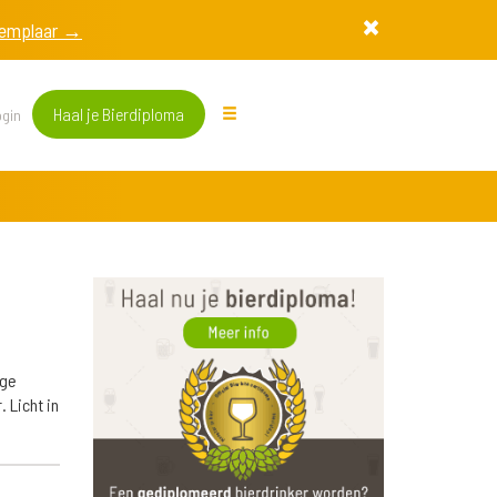
exemplaar →
Haal je Bierdiploma
gin
ige
 Licht in