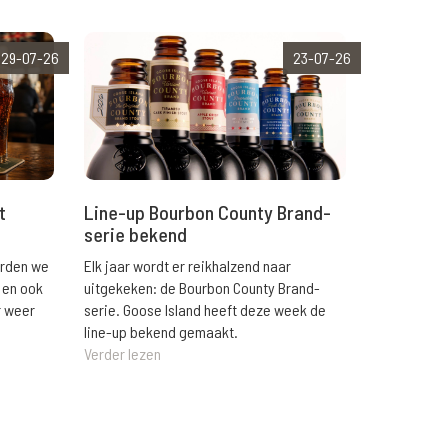
29-07-26
23-07-26
t
Line-up Bourbon County Brand-
serie bekend
orden we
Elk jaar wordt er reikhalzend naar
 en ook
uitgekeken: de Bourbon County Brand-
r weer
serie. Goose Island heeft deze week de
line-up bekend gemaakt.
Verder lezen