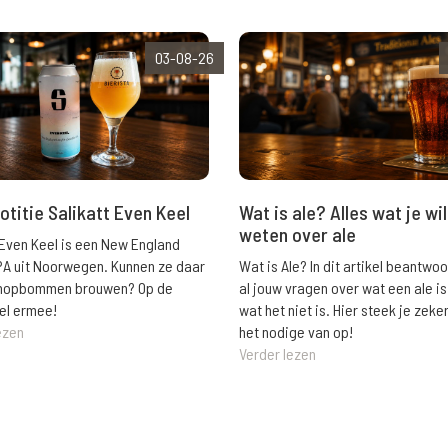
03-08-26
Wat is ale? Alles wat je wil
otitie Salikatt Even Keel
weten over ale
 Even Keel is een New England
Wat is Ale? In dit artikel beantwo
PA uit Noorwegen. Kunnen ze daar
al jouw vragen over wat een ale is
e hopbommen brouwen? Op de
wat het niet is. Hier steek je zeke
el ermee!
het nodige van op!
ezen
Verder lezen