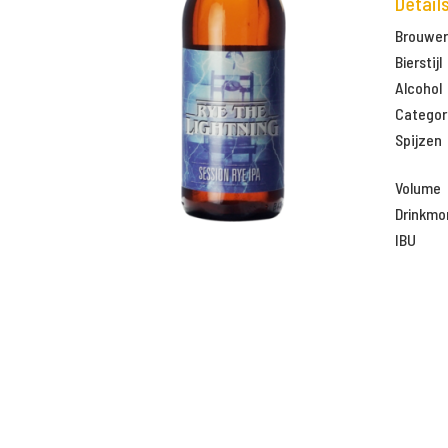
Detail
Brouweri
Bierstijl
Alcohol
Categor
Spijzen
Volume
Drinkm
IBU