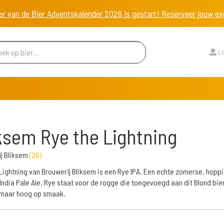
er van de Bier Adventskalender 2026 is gestart! Reserveer jouw 
Lo
ksem Rye the Lightning
j Bliksem
(
26
)
Lightning van Brouwerij Bliksem is een Rye IPA. Een echte zomerse, hopp
India Pale Ale. Rye staat voor de rogge die toegevoegd aan dit Blond bier.
 maar hoog op smaak.