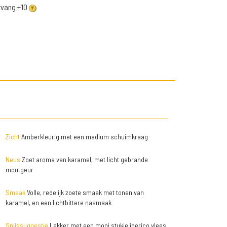
ntvang +10
Zicht
Amberkleurig met een medium schuimkraag
Neus
Zoet aroma van karamel, met licht gebrande
moutgeur
Smaak
Volle, redelijk zoete smaak met tonen van
karamel, en een lichtbittere nasmaak
Spijssuggestie
Lekker met een mooi stukje iberico vlees