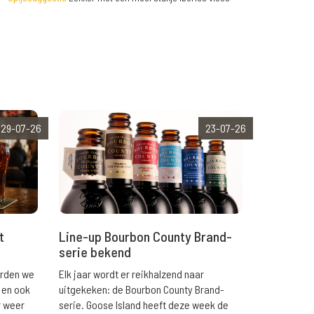
29-07-26
23-07-26
t
Line-up Bourbon County Brand-
serie bekend
orden we
Elk jaar wordt er reikhalzend naar
 en ook
uitgekeken: de Bourbon County Brand-
r weer
serie. Goose Island heeft deze week de