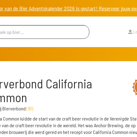
er van de Bier Adventskalender 2026 is gestart! Reserveer jouw 
Lo
rverbond California
mmon
j Bierverbond
(
10
)
ia Common luidde de start van de craft beer revolutie in de Verenigde Sta
van de craft beer revolutie in de wereld. Het was Anchor Brewing, de op
eden brouwerij die werd gered en het recept voor California Common nie