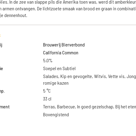
blies. In de zee van slappe pils die Amerika toen was, werd dit amberkleur
 armen ontvangen. De lichtzoete smaak van brood en graan in combinat
je dennenhout.
s
j
Brouwerij Bierverbond
California Common
5.0%
ie
Soepel en Subtiel
Salades, Kip en gevogelte, Witvis, Vette vis, Jon
romige kazen
mp.
5 °C
33 cl
oment
Terras, Barbecue, In goed gezelschap, Bij het ete
Bovengistend