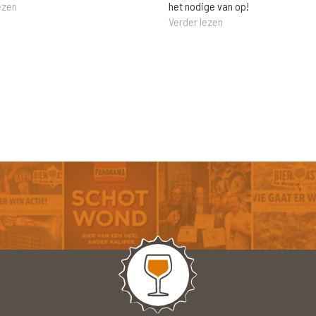
het nodige van op!
ezen
Verder lezen