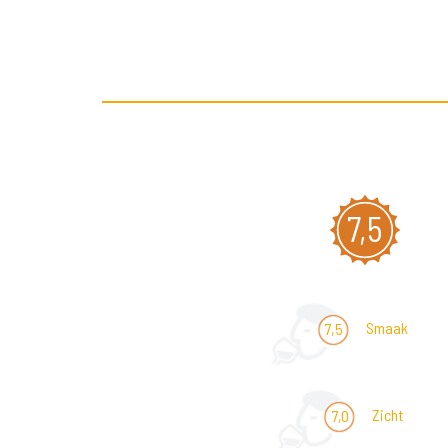
7,5
Smaak
7,5
Zicht
7,0