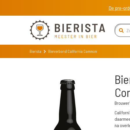
De pre-ord
Bierista
Bierverbond California Common
Bie
Co
Brouweri
Californ
daarmee 
na overl