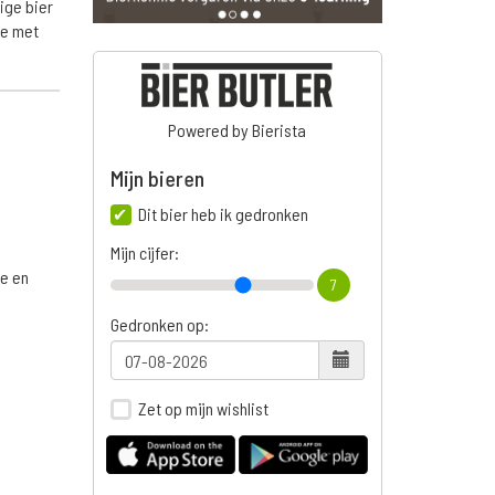
ige bier
ie met
Powered by Bierista
Mijn bieren
Dit bier heb ik gedronken
Mijn cijfer:
ge en
7
Gedronken op:
n
Zet op mijn wishlist