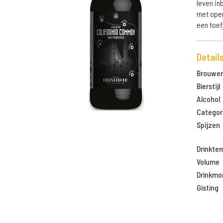
leven in
met open
een toef
Detail
Brouweri
Bierstijl
Alcohol
Categor
Spijzen
Drinkte
Volume
Drinkm
Gisting