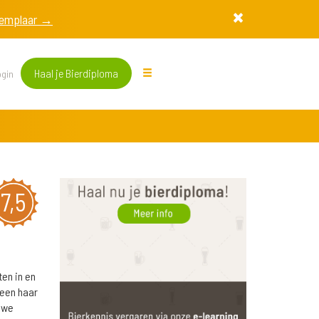
exemplaar →
Haal je Bierdiploma
gin
7,5
ten in en
 een haar
uwe