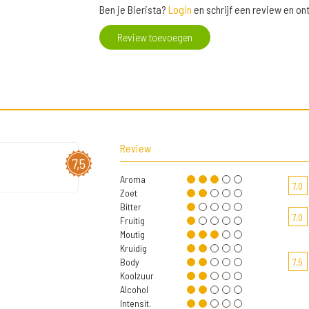
Ben je Bierista?
Login
en schrijf een review en o
Review toevoegen
Review
7,5
Aroma
7,0
Zoet
Bitter
7,0
Fruitig
Moutig
Kruidig
Body
7,5
Koolzuur
Alcohol
Intensit.