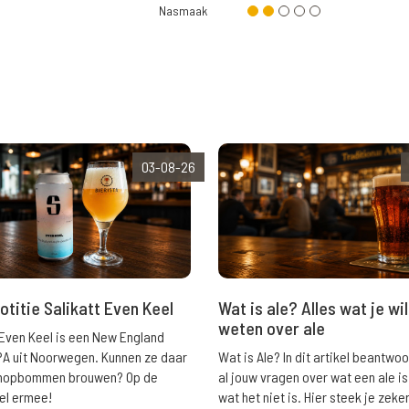
Nasmaak
03-08-26
Wat is ale? Alles wat je wil
otitie Salikatt Even Keel
weten over ale
 Even Keel is een New England
Wat is Ale? In dit artikel beantwo
PA uit Noorwegen. Kunnen ze daar
al jouw vragen over wat een ale is
e hopbommen brouwen? Op de
wat het niet is. Hier steek je zeke
el ermee!