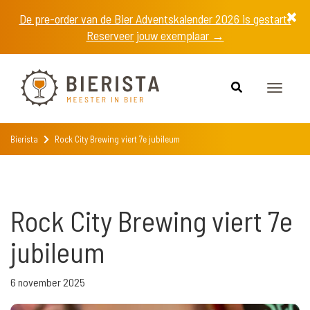
De pre-order van de Bier Adventskalender 2026 is gestart!
Reserveer jouw exemplaar →
Toggle
navigat
Bierista
Rock City Brewing viert 7e jubileum
Rock City Brewing viert 7e
jubileum
6 november 2025